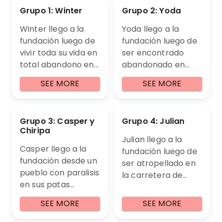
Grupo 1: Winter
Grupo 2: Yoda
Winter llego a la
Yoda llego a la
fundación luego de
fundación luego de
vivir toda su vida en
ser encontrado
total abandono en
abandonado en
una zona muy
Mocoa con su
SEE MORE
SEE MORE
vulnerable del sur
cabeza ladeada,
de Bogota, luego de
luego de una cita
varios meses fue
con neurologia
Grupo 3: Casper y
Grupo 4: Julian
diagnosticada con
descubrimos varios
Chiripa
cancer de piel y
tumores en sus
Julian llego a la
requiere varias
oídos que fueron
Casper llego a la
fundación luego de
cremas y
retirados
fundación desde un
ser atropellado en
bloqueadores
exitosamente. En
pueblo con paralisis
la carretera de
especiales para
este momento esta
en sus patas
Silvania junto a otro
mantenerse sana.
con terapias
traseras, luego de
perrito que
SEE MORE
SEE MORE
Te gustaría ser
neurales,
revision con
tristemente no
parte de sus
fisioterapias y
neurologia