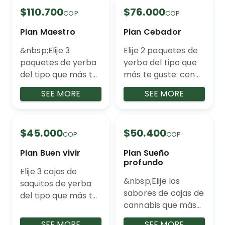
$110.700
$76.000
COP
COP
Plan Maestro
Plan Cebador
&nbsp;Elije 3
Elije 2 paquetes de
paquetes de yerba
yerba del tipo que
del tipo que más te
más te guste: con
guste: con palo, sin
palo, sin palo o con
SEE MORE
SEE MORE
palo o con panela
panela. Benefiicios
Benefiicios de la
de la yerba mate -
yerba mate - 100%
100% natural - ⁠Libre
$45.000
$50.400
natural - ⁠Libre de
de gluten - ⁠Energia
COP
COP
gluten - ⁠Energia
prolongada durante
Plan Buen vivir
Plan Sueño
prolongada durante
todo el dia sin picos
profundo
todo el dia sin picos
y bajones -
Elije 3 cajas de
&nbsp;Elije los
y bajones -
⁠Antioxidante natual
saquitos de yerba
sabores de cajas de
⁠Antioxidante natual
- ⁠Digestivo
del tipo que más te
cannabis que más
- ⁠Digestivo
guste: Benefiicios de
te gustan para
la yerba mate -
SEE MORE
SEE MORE