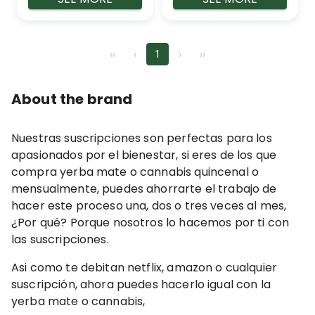
llevarla suave o
100% natural - ⁠Libre
todo con amor
de gluten - ⁠Energia
Beneficios de las
prolongada durante
‹‹
‹
1
›
››
infusiones de
todo el dia sin picos
cannabis - 100%
y bajones -
natural - Relaja tu
⁠Antioxidante natual
About the brand
mente - ⁠Baja la
- ⁠Digestivo
agitación mental -
Nuestras suscripciones son perfectas para los
⁠Combate el
apasionados por el bienestar, si eres de los que
insomnio -
compra yerba mate o cannabis quincenal o
⁠Descanso&nbsp;natural
mensualmente, puedes ahorrarte el trabajo de
hacer este proceso una, dos o tres veces al mes,
¿Por qué? Porque nosotros lo hacemos por ti con
las suscripciones.
Asi como te debitan netflix, amazon o cualquier
suscripción, ahora puedes hacerlo igual con la
yerba mate o cannabis,