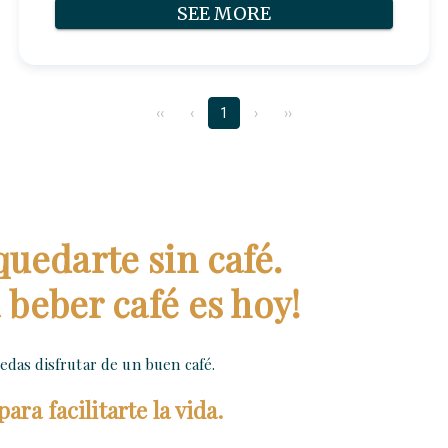
SEE MORE
‹‹
‹
1
›
››
quedarte sin café.
beber café es hoy!
das disfrutar de un buen café.
ra facilitarte la vida.