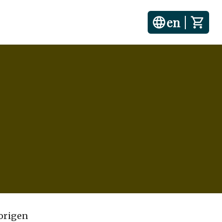
en
|
 origen