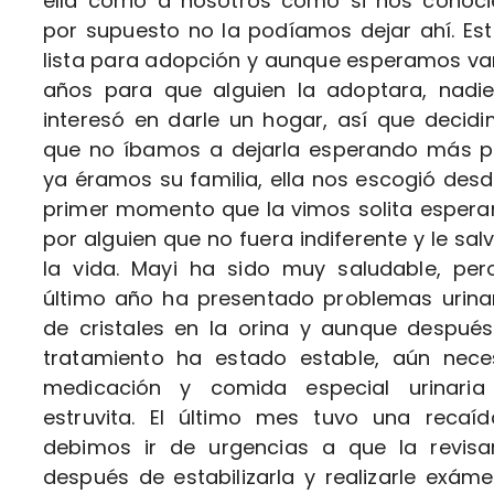
ella corrió a nosotros como si nos conoci
por supuesto no la podíamos dejar ahí. Es
lista para adopción y aunque esperamos va
años para que alguien la adoptara, nadi
interesó en darle un hogar, así que decid
que no íbamos a dejarla esperando más 
ya éramos su familia, ella nos escogió desd
primer momento que la vimos solita esper
por alguien que no fuera indiferente y le sal
la vida. Mayi ha sido muy saludable, per
último año ha presentado problemas urina
de cristales en la orina y aunque despué
tratamiento ha estado estable, aún nece
medicación y comida especial urinaria
estruvita. El último mes tuvo una recaí
debimos ir de urgencias a que la revisa
después de estabilizarla y realizarle exám