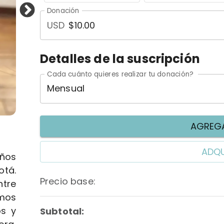
Donación
USD
Detalles de la suscripción
Cada cuánto quieres realizar tu donación?
Mensual
AGREGA
ADQU
años
tá.
Precio base
:
tre
imos
os y
Subtotal: