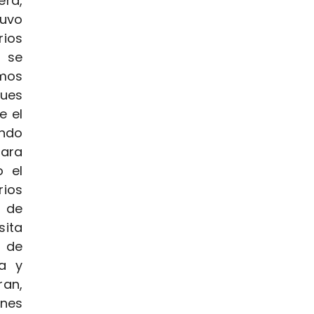
era,
tuvo
rios
e se
imos
pues
e el
ando
vara
o el
rios
s de
sita
 de
da y
ran,
enes