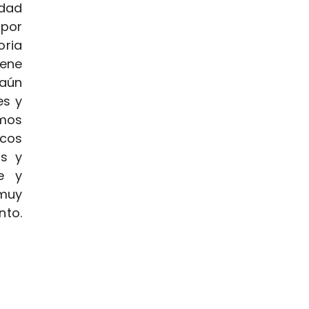
edad
por
oria
iene
 aún
es y
mos
icos
s y
te y
 muy
to.