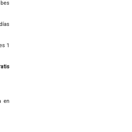
ibes
días
es 1
atis
a en