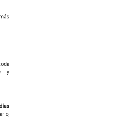
 más
toda
s y
s
días
rio,