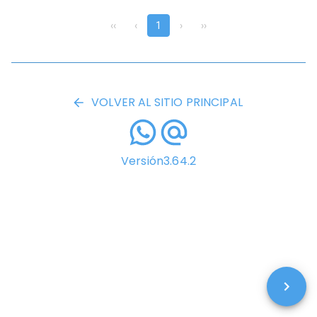
‹‹
‹
1
›
››
VOLVER AL SITIO PRINCIPAL
Versión
3.64.2