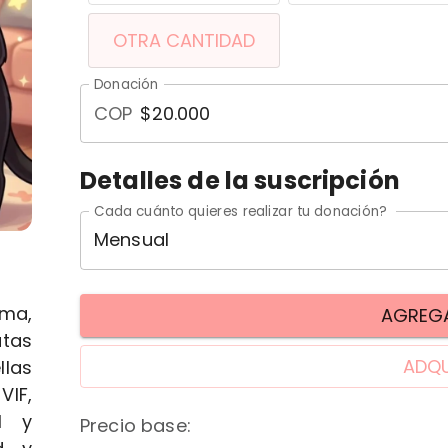
OTRA CANTIDAD
Donación
COP
Detalles de la suscripción
Cada cuánto quieres realizar tu donación?
Mensual
ama,
AGREGA
tas
ADQU
llas
VIF,
l y
Precio base
: