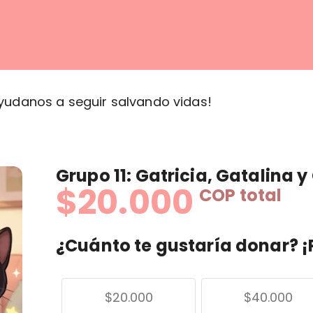
yudanos a seguir salvando vidas!
Grupo 11: Gatricia, Gatalina y
$20.000
COP
total
¿Cuánto te gustaría donar? ¡
$20.000
$40.000