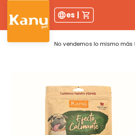
es
|
No vendemos lo mismo más b