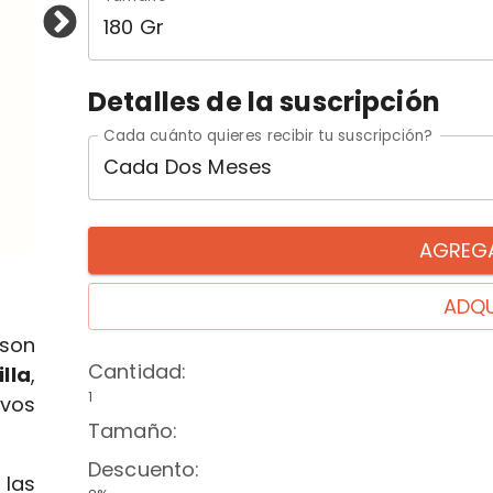
180 Gr
Detalles de la suscripción
Cada cuánto quieres recibir tu suscripción?
Cada Dos Meses
AGREGA
ADQU
son
Cantidad
:
lla
,
1
ivos
Tamaño
:
Descuento
:
las