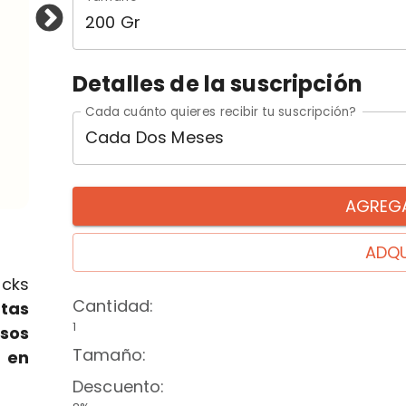
200 Gr
Detalles de la suscripción
Cada cuánto quieres recibir tu suscripción?
Cada Dos Meses
AGREGA
ADQU
acks
Cantidad
:
utas
1
sos
Tamaño
:
r en
Descuento
: