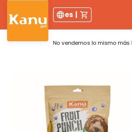
es
|
No vendemos lo mismo más b