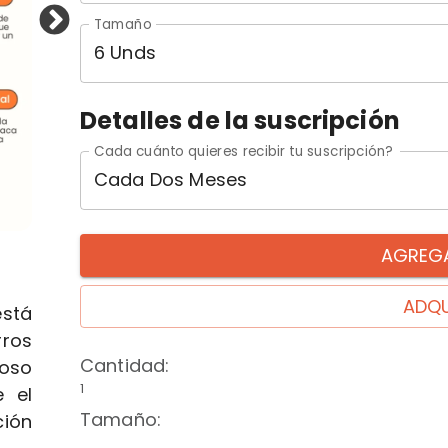
Tamaño
6 Unds
Detalles de la suscripción
Cada cuánto quieres recibir tu suscripción?
Cada Dos Meses
AGREGA
ADQU
está
rros
Cantidad
:
ioso
1
 el
Tamaño
:
ción