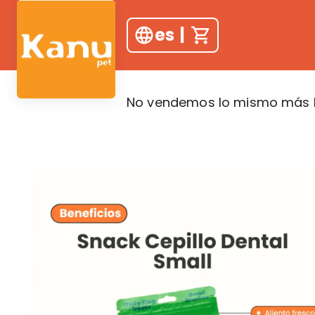
es
|
No vendemos lo mismo más b