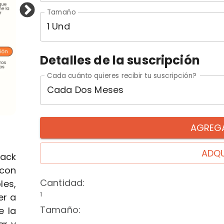
Tamaño
1 Und
Detalles de la suscripción
Cada cuánto quieres recibir tu suscripción?
Cada Dos Meses
AGREGA
ADQU
nack
 con
Cantidad
:
les,
1
er a
Tamaño
:
e la