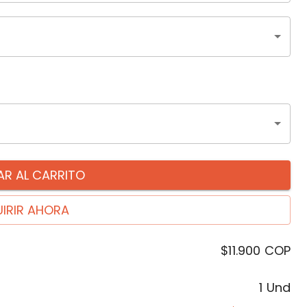
R AL CARRITO
IRIR AHORA
$11.900
COP
1 Und