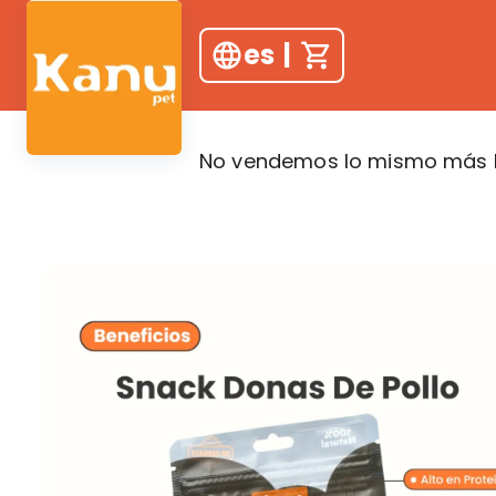
es
|
No vendemos lo mismo más b