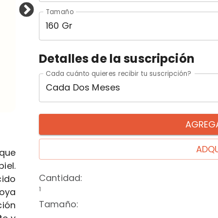
Tamaño
160 Gr
Detalles de la suscripción
Cada cuánto quieres recibir tu suscripción?
Cada Dos Meses
AGREGA
ADQU
que
iel.
Cantidad
:
ido
1
poya
Tamaño
:
ción