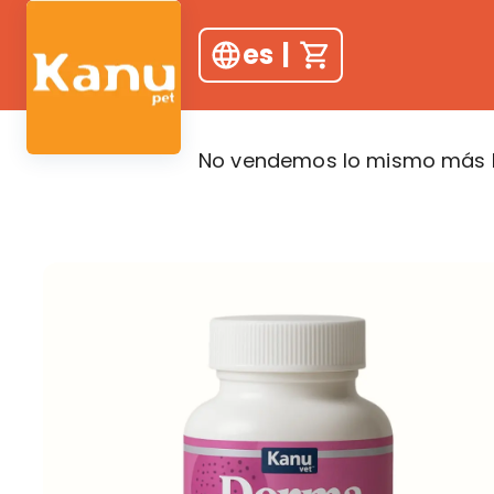
es
|
No vendemos lo mismo más b