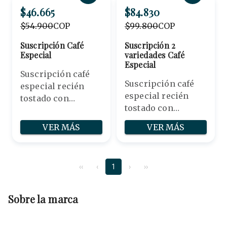
$46.665
$84.830
$54.900
COP
$99.800
COP
Suscripción Café
Suscripción 2
Especial
variedades Café
Especial
Suscripción café
Suscripción café
especial recién
especial recién
tostado con
tostado con
denominación de
denominación de
origen.
VER MÁS
VER MÁS
origen. Puedes
tener tus 2
variedades
‹‹
‹
1
›
››
favoritas en una
sola suscripción.
Sobre la marca