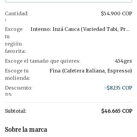
Cantidad
:
$54.900
COP
1
Escoge
Intenso: Inzá Cauca (variedad Tabi, Proceso Lavado)
tu
región
favorita
:
Escoge el tamaño que quieres
:
454grs
Escoge tu
Fina (Cafetera Italiana, Espresso)
molienda
:
Descuento
:
-$8235
COP
15%
Subtotal:
$46.665
COP
Sobre la marca