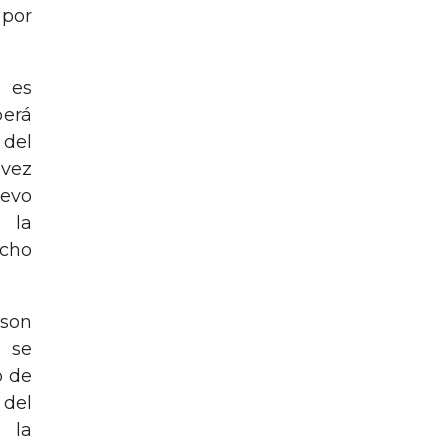
 por
 es
berá
 del
vez
uevo
 la
icho
son
 se
o de
 del
 la