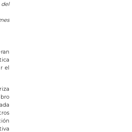
 del
 mes
eran
tica
r el
riza
obro
cada
tros
ión
tiva