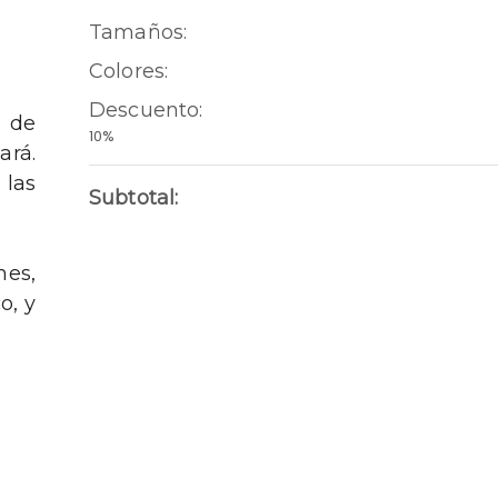
Tamaños
:
Colores
:
Descuento
:
n de
10%
ará.
 las
Subtotal:
mes,
o, y