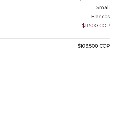
Small
Blancos
-$11.500
COP
$103.500
COP