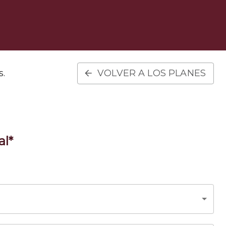
s.
VOLVER A LOS PLANES
al*