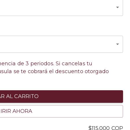
nencia de
3
periodos. Si cancelas tu
usula se te cobrará el descuento otorgado
R AL CARRITO
IRIR AHORA
$115.000
COP