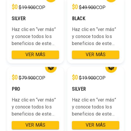
$0
$0
$19.900
COP
$49.900
COP
SILVER
BLACK
Haz clic en “ver más”
Haz clic en “ver más”
y conoce todos los
y conoce todos los
beneficios de este
beneficios de este
plan: Un (1) café gratis
plan: Un (1) café gratis
VER MÁS
VER MÁS
diario TNC CLUB o
diario TNC CLUB o
RUN 10% descuento
RUN 10% descuento
en cafetería TNC
en Cafetería TNC
$0
$0
$79.900
COP
$19.900
COP
CLUB o RUN Grupo de
CLUB o RUN 20% off
WhatsApp TNC PRIME
en Marca Propia
PRO
SILVER
Primer mes de
&amp; Merch TNC
suscripción GRATIS!
Precio Lanzamiento
Haz clic en “ver más”
Haz clic en “ver más”
en Carreras TNC
y conoce todos los
y conoce todos los
Grupo de WhatsApp
beneficios de este
beneficios de este
TNC PRIME Primer
plan: Un (1) café gratis
plan: Un (1) café gratis
VER MÁS
VER MÁS
mes de suscripción
diario TNC CLUB o
diario TNC CLUB o