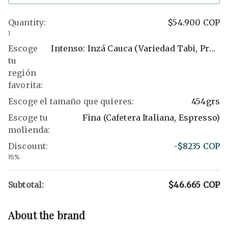
Quantity
:
$54.900
COP
1
Escoge
Intenso: Inzá Cauca (variedad Tabi, Proceso Lavado)
tu
región
favorita
:
Escoge el tamaño que quieres
:
454grs
Escoge tu
Fina (Cafetera Italiana, Espresso)
molienda
:
Discount
:
-$8235
COP
15%
Subtotal:
$46.665
COP
About the brand