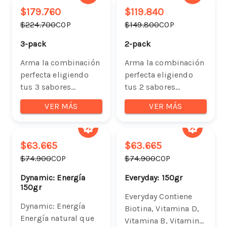
$179.760
$119.840
$224.700
COP
$149.800
COP
3-pack
2-pack
Arma la combinación
Arma la combinación
perfecta eligiendo
perfecta eligiendo
tus 3 sabores
tus 2 sabores
favoritos de Gooms.
favoritos de Gooms.
VER MÁS
VER MÁS
$63.665
$63.665
$74.900
COP
$74.900
COP
Dynamic: Energía
Everyday: 150gr
150gr
Everyday Contiene
Dynamic: Energía
Biotina, Vitamina D,
Energía natural que
Vitamina B, Vitamina